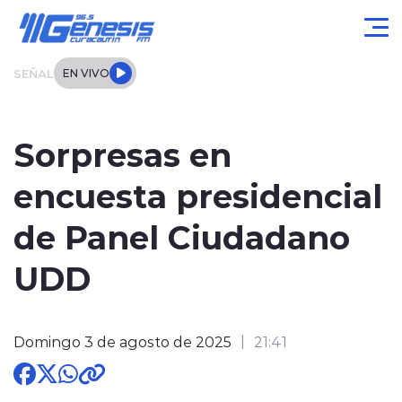
Click acá para ir directamente al contenido
SEÑAL
EN VIVO
Actualidad
Sorpresas en
Local
encuesta presidencial
Regional
de Panel Ciudadano
Tendencias
UDD
Internacional
Domingo 3 de agosto de 2025
21:41
Entrevistas
Deportes