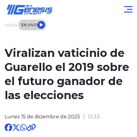
Click acá para ir directamente al contenido
SEÑAL
EN VIVO
Actualidad
Viralizan vaticinio de
Local
Guarello el 2019 sobre
Regional
el futuro ganador de
Tendencias
las elecciones
Internacional
Lunes 15 de diciembre de 2025
12:33
Entrevistas
Deportes