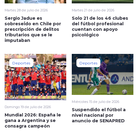
Martes 28 de julio de 2026
Martes 21 de julio de 2026
Sergio Jadue es
Solo 21 de los 46 clubes
sobreseÍdo en Chile por
del fútbol profesional
prescripción de delitos
cuentan con apoyo
tributarios que se le
psicológico
imputaban
Deportes
Deportes
Miércoles 15 de julio de 2026
Domingo 19 de julio de 2026
Suspendido el fútbol a
Mundial 2026: España le
nivel nacional por
gana a Argentina y se
anuncio de SENAPRED
consagra campeón