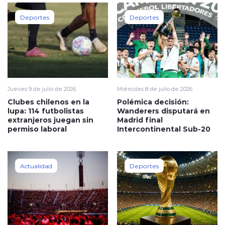
Deportes
Deportes
Jueves 9 de julio de 2026
Miércoles 8 de julio de 2026
Clubes chilenos en la
Polémica decisión:
lupa: 114 futbolistas
Wanderers disputará en
extranjeros juegan sin
Madrid final
permiso laboral
Intercontinental Sub-20
Actualidad
Deportes