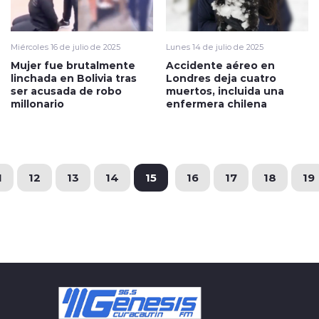
Miércoles 16 de julio de 2025
Lunes 14 de julio de 2025
Mujer fue brutalmente
Accidente aéreo en
linchada en Bolivia tras
Londres deja cuatro
ser acusada de robo
muertos, incluida una
millonario
enfermera chilena
1
12
13
14
15
16
17
18
19