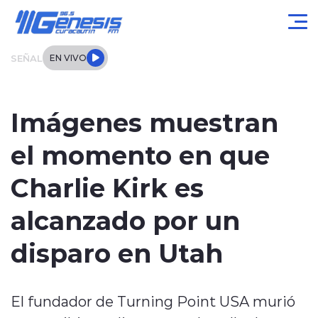
Click acá para ir directamente al contenido
SEÑAL
EN VIVO
Actualidad
Imágenes muestran
Local
el momento en que
Regional
Charlie Kirk es
Tendencias
alcanzado por un
Internacional
disparo en Utah
Entrevistas
El fundador de Turning Point USA murió
Deportes