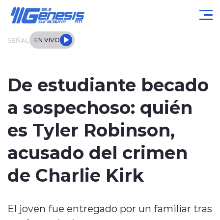
Click acá para ir directamente al contenido
SEÑAL
EN VIVO
Actualidad
De estudiante becado
Local
a sospechoso: quién
Regional
es Tyler Robinson,
Tendencias
acusado del crimen
Internacional
de Charlie Kirk
Entrevistas
El joven fue entregado por un familiar tras
Deportes