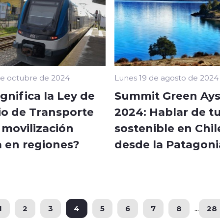
de octubre de 2024
Lunes 19 de agosto de 2024
gnifica la Ley de
Summit Green Ay
io de Transporte
2024: Hablar de t
 movilización
sostenible en Chil
a en regiones?
desde la Patagoni
1
2
3
4
5
6
7
8
...
28