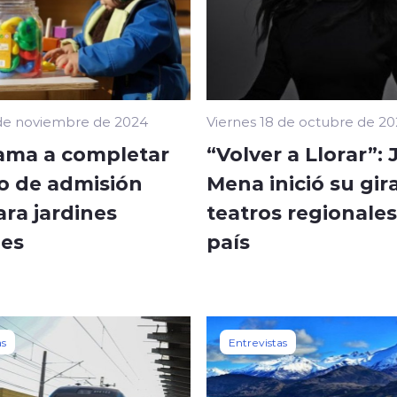
de noviembre de 2024
Viernes 18 de octubre de 2
lama a completar
“Volver a Llorar”: 
o de admisión
Mena inició su gir
ra jardines
teatros regionales
les
país
as
Entrevistas