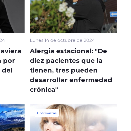
024
Lunes 14 de octubre de 2024
Javiera
Alergia estacional: "De
a por
diez pacientes que la
 del
tienen, tres pueden
desarrollar enfermedad
crónica"
Entrevistas