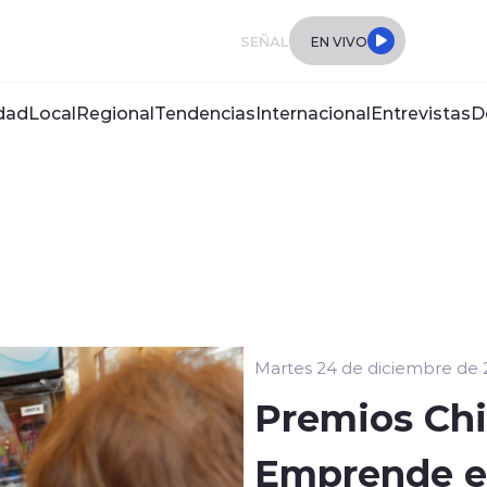
SEÑAL
EN VIVO
dad
Local
Regional
Tendencias
Internacional
Entrevistas
D
Martes 24 de diciembre de
Premios Chi
Emprende e