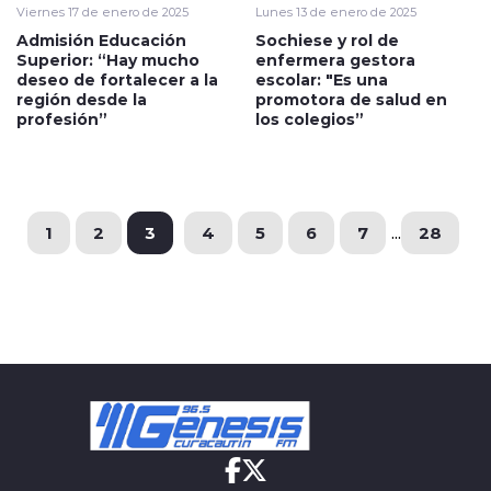
Viernes 17 de enero de 2025
Lunes 13 de enero de 2025
Admisión Educación
Sochiese y rol de
Superior: “Hay mucho
enfermera gestora
deseo de fortalecer a la
escolar: "Es una
región desde la
promotora de salud en
profesión”
los colegios”
1
2
3
4
5
6
7
...
28