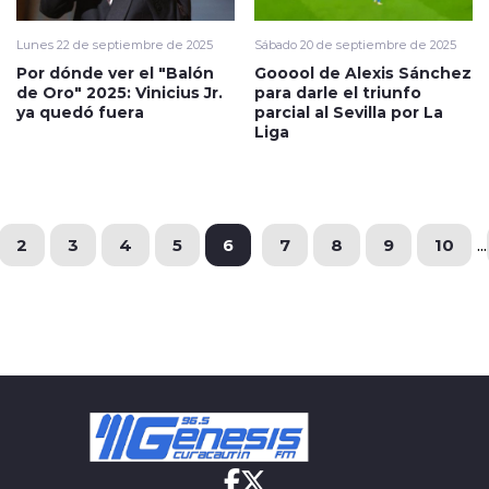
Lunes 22 de septiembre de 2025
Sábado 20 de septiembre de 2025
Por dónde ver el "Balón
Gooool de Alexis Sánchez
de Oro" 2025: Vinicius Jr.
para darle el triunfo
ya quedó fuera
parcial al Sevilla por La
Liga
2
3
4
5
6
7
8
9
10
...