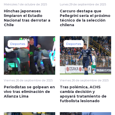
Miércoles 1 de octubre de 2025
Lunes 29 de septiembre de 2025
Hinchas japoneses
Carcuro destapa que
limpiaron el Estadio
Pellegrini sería el próximo
Nacional tras derrotar a
técnico de la selección
Chile
chilena
Deportes
Deportes
Viernes 26 de septiembre de 2025
Viernes 26 de septiembre de 2025
Periodistas se golpean en
Tras polémica, ACHS
vivo tras eliminación de
cambia decisión y
Alianza Lima
apoyará tratamiento de
futbolista lesionado