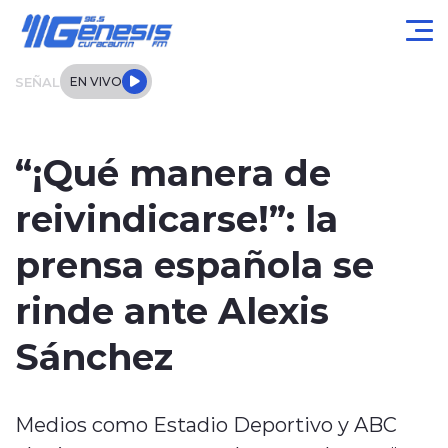
Click acá para ir directamente al contenido
SEÑAL
EN VIVO
Actualidad
“¡Qué manera de
Local
reivindicarse!”: la
Regional
prensa española se
Tendencias
rinde ante Alexis
Internacional
Sánchez
Entrevistas
Medios como Estadio Deportivo y ABC
Deportes