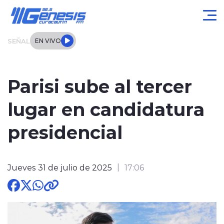
Click acá para ir directamente al contenido
SEÑAL
EN VIVO
Actualidad
Parisi sube al tercer
Local
lugar en candidatura
Regional
presidencial
Tendencias
Jueves 31 de julio de 2025
17:06
Internacional
Entrevistas
Deportes