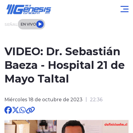
Click acá para ir directamente al contenido
SEÑAL
EN VIVO
Actualidad
VIDEO: Dr. Sebastián
Local
Baeza - Hospital 21 de
Regional
Mayo Taltal
Tendencias
Miércoles 18 de octubre de 2023
22:36
Internacional
Entrevistas
Deportes