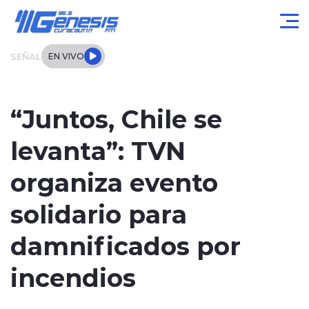
Click acá para ir directamente al contenido
SEÑAL
EN VIVO
Actualidad
“Juntos, Chile se
Local
levanta”: TVN
Regional
organiza evento
Tendencias
solidario para
Internacional
damnificados por
Entrevistas
incendios
Deportes