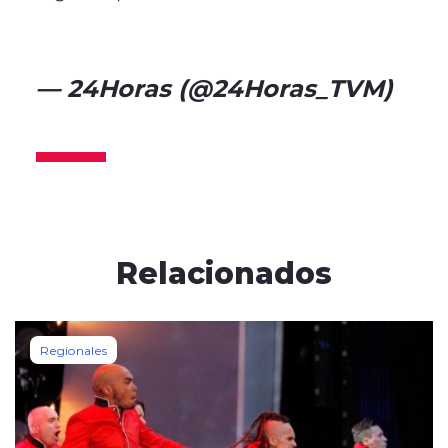
pic.twitter.com/KlPbyZ1thv
— 24Horas (@24Horas_TVM)
February 8, 2024
Relacionados
Regionales