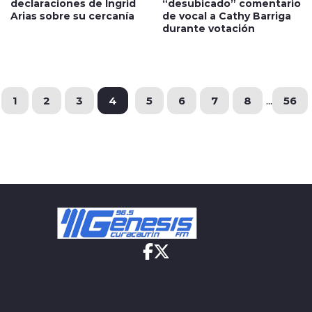
declaraciones de Ingrid
“desubicado” comentario
Arias sobre su cercanía
de vocal a Cathy Barriga
durante votación
1
2
3
4
5
6
7
8
...
56