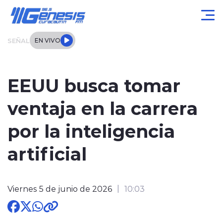
Click acá para ir directamente al contenido
SEÑAL
EN VIVO
Actualidad
EEUU busca tomar
Local
ventaja en la carrera
Regional
por la inteligencia
Tendencias
artificial
Internacional
Viernes 5 de junio de 2026
10:03
Entrevistas
Deportes