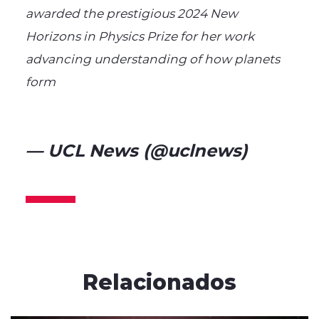
awarded the prestigious 2024 New
Horizons in Physics Prize for her work
advancing understanding of how planets
form
@brkthroughprize
https://t.co/IkYzPV0MBa
— UCL News (@uclnews)
September 14, 2023
Relacionados