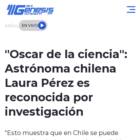
Click acá para ir directamente al contenido
SEÑAL
EN VIVO
Actualidad
"Oscar de la ciencia":
Local
Astrónoma chilena
Regional
Laura Pérez es
Tendencias
reconocida por
Internacional
investigación
Entrevistas
“Esto muestra que en Chile se puede
Deportes