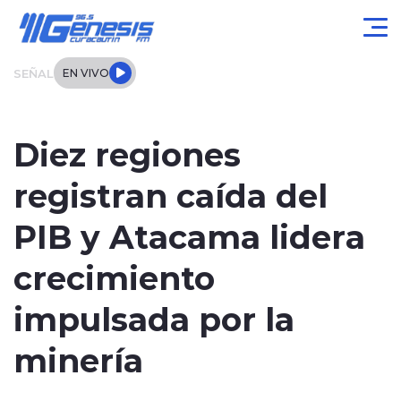
Click acá para ir directamente al contenido
SEÑAL
EN VIVO
Actualidad
Diez regiones
Local
registran caída del
Regional
PIB y Atacama lidera
Tendencias
crecimiento
Internacional
impulsada por la
Entrevistas
minería
Deportes