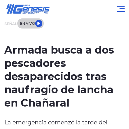
Click acá para ir directamente al contenido
SEÑAL
EN VIVO
Actualidad
Armada busca a dos
Local
pescadores
Regional
desaparecidos tras
Tendencias
naufragio de lancha
Internacional
en Chañaral
Entrevistas
La emergencia comenzó la tarde del
Deportes