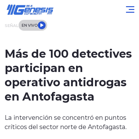
Click acá para ir directamente al contenido
SEÑAL
EN VIVO
Actualidad
Más de 100 detectives
Local
participan en
Regional
operativo antidrogas
Tendencias
en Antofagasta
Internacional
La intervención se concentró en puntos
Entrevistas
críticos del sector norte de Antofagasta.
Deportes