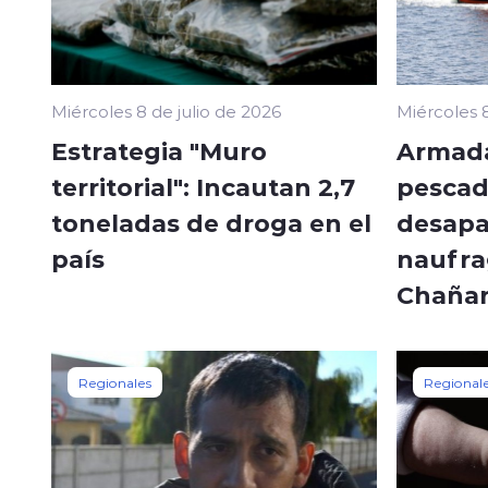
Miércoles 8 de julio de 2026
Miércoles 8
Estrategia "Muro
Armada
territorial": Incautan 2,7
pescad
toneladas de droga en el
desapa
país
naufra
Chañar
Regionales
Regional