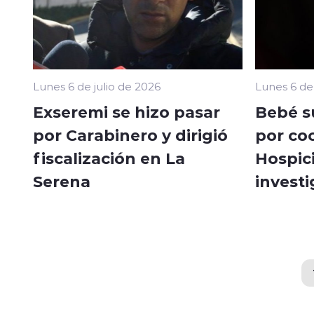
Lunes 6 de julio de 2026
Lunes 6 de 
Exseremi se hizo pasar
Bebé s
por Carabinero y dirigió
por co
fiscalización en La
Hospic
Serena
invest