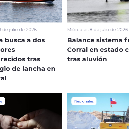
 de julio de 2026
Miércoles 8 de julio de 2026
 busca a dos
Balance sistema f
ores
Corral en estado c
recidos tras
tras aluvión
gio de lancha en
al
es
Regionales