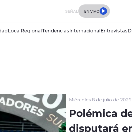
SEÑAL
EN VIVO
dad
Local
Regional
Tendencias
Internacional
Entrevistas
D
Miércoles 8 de julio de 2026
Polémica de
disputará e