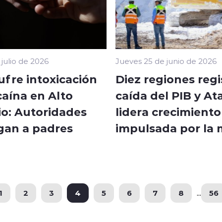
julio de 2026
Jueves 25 de junio de 2026
ufre intoxicación
Diez regiones regi
caína en Alto
caída del PIB y A
io: Autoridades
lidera crecimiento
igan a padres
impulsada por la 
1
2
3
4
5
6
7
8
...
56