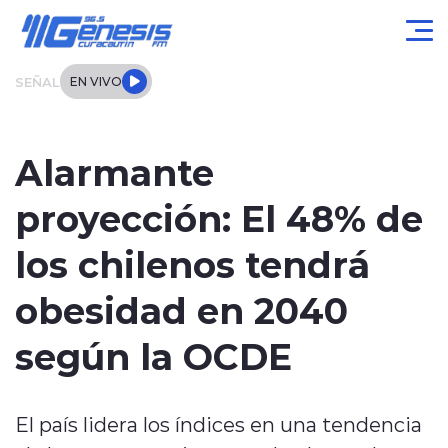
Click acá para ir directamente al contenido
SEÑAL
EN VIVO
Actualidad
Alarmante
Local
proyección: El 48% de
Regional
los chilenos tendrá
Tendencias
obesidad en 2040
Internacional
según la OCDE
Entrevistas
El país lidera los índices en una tendencia
Deportes