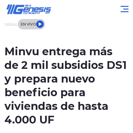
Click acá para ir directamente al contenido
SEÑAL
EN VIVO
Actualidad
Minvu entrega más
Local
de 2 mil subsidios DS1
Regional
y prepara nuevo
Tendencias
beneficio para
Internacional
viviendas de hasta
Entrevistas
4.000 UF
Deportes