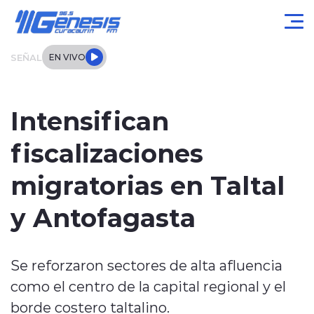
Click acá para ir directamente al contenido
SEÑAL
EN VIVO
Actualidad
Intensifican
Local
fiscalizaciones
Regional
migratorias en Taltal
Tendencias
y Antofagasta
Internacional
Se reforzaron sectores de alta afluencia
Entrevistas
como el centro de la capital regional y el
Deportes
borde costero taltalino.