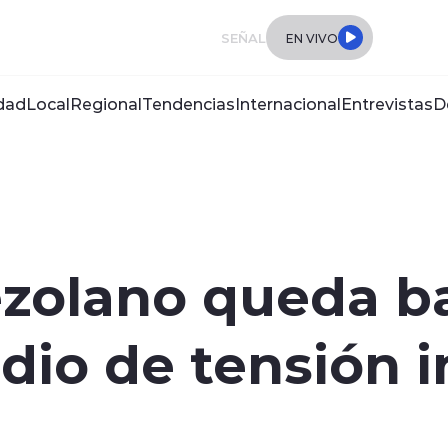
SEÑAL
EN VIVO
dad
Local
Regional
Tendencias
Internacional
Entrevistas
D
zolano queda ba
dio de tensión i