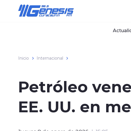
Click acá para ir directamente al contenido
Actuali
Inicio
Internacional
Petróleo vene
EE. UU. en me