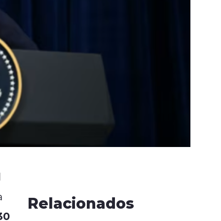
l
a
Relacionados
30