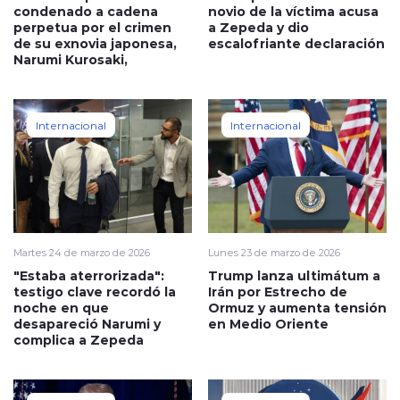
condenado a cadena
novio de la víctima acusa
perpetua por el crimen
a Zepeda y dio
de su exnovia japonesa,
escalofriante declaración
Narumi Kurosaki,
Internacional
Internacional
Martes 24 de marzo de 2026
Lunes 23 de marzo de 2026
"Estaba aterrorizada":
Trump lanza ultimátum a
testigo clave recordó la
Irán por Estrecho de
noche en que
Ormuz y aumenta tensión
desapareció Narumi y
en Medio Oriente
complica a Zepeda