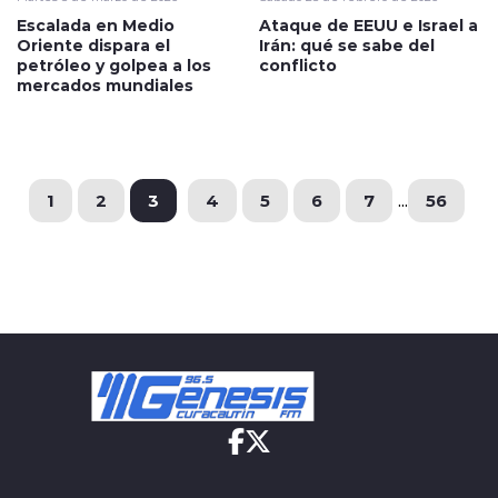
Escalada en Medio
Ataque de EEUU e Israel a
Oriente dispara el
Irán: qué se sabe del
petróleo y golpea a los
conflicto
mercados mundiales
1
2
3
4
5
6
7
...
56