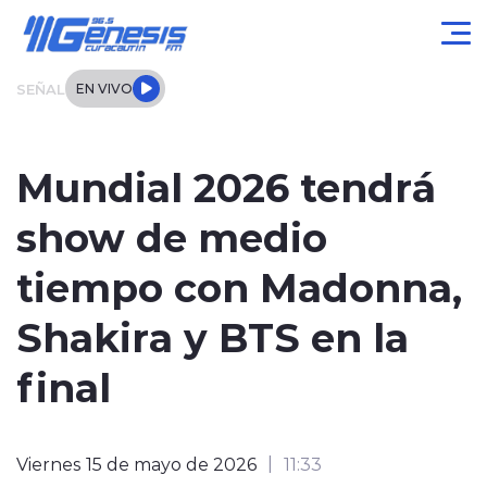
Click acá para ir directamente al contenido
SEÑAL
EN VIVO
Actualidad
Mundial 2026 tendrá
Local
show de medio
Regional
tiempo con Madonna,
Tendencias
Shakira y BTS en la
Internacional
final
Entrevistas
Viernes 15 de mayo de 2026
11:33
Deportes