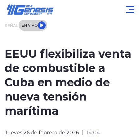
Click acá para ir directamente al contenido
SEÑAL
EN VIVO
Actualidad
EEUU flexibiliza venta
Local
de combustible a
Regional
Cuba en medio de
Tendencias
nueva tensión
Internacional
marítima
Entrevistas
Jueves 26 de febrero de 2026
14:04
Deportes