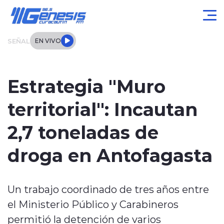
Click acá para ir directamente al contenido
SEÑAL
EN VIVO
Actualidad
Estrategia "Muro
Local
territorial": Incautan
Regional
2,7 toneladas de
Tendencias
droga en Antofagasta
Internacional
Un trabajo coordinado de tres años entre
Entrevistas
el Ministerio Público y Carabineros
Deportes
permitió la detención de varios