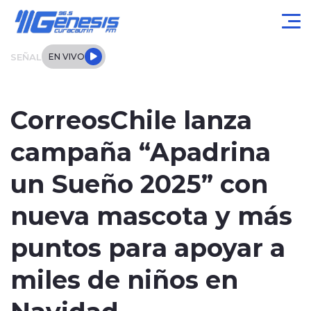
Click acá para ir directamente al contenido
SEÑAL
EN VIVO
Actualidad
CorreosChile lanza
Local
campaña “Apadrina
Regional
un Sueño 2025” con
Tendencias
nueva mascota y más
Internacional
puntos para apoyar a
Entrevistas
miles de niños en
Navidad
Deportes