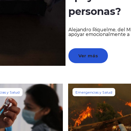
personas?
Alejandro Riquelme, del Mi
apoyar emocionalmente a q
Ver más
ias y Salud
Emergencias y Salud