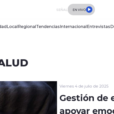
SEÑAL
EN VIVO
dad
Local
Regional
Tendencias
Internacional
Entrevistas
D
SALUD
Viernes 4 de julio de 2025
Gestión de
apoyar emoc