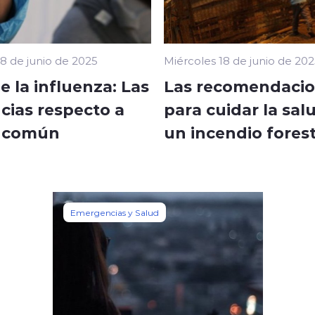
18 de junio de 2025
Miércoles 18 de junio de 20
 la influenza: Las
Las recomendaci
cias respecto a
para cuidar la sal
o común
un incendio forest
Emergencias y Salud