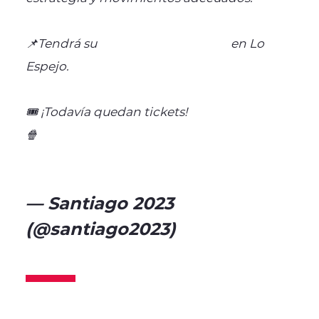
📌Tendrá su
#PuntodeEncuentro
en Lo
Espejo.
🎟️ ¡Todavía quedan tickets!
🍿
https://t.co/JnjN9j1Pe5
pic.twitter.com/MrqE32NqNw
— Santiago 2023
(@santiago2023)
November
10, 2023