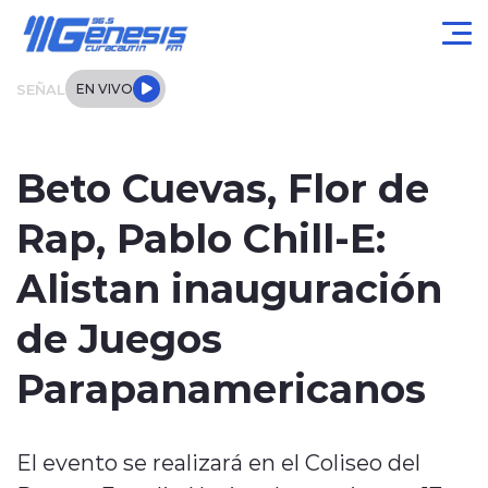
Click acá para ir directamente al contenido
SEÑAL
EN VIVO
Actualidad
Beto Cuevas, Flor de
Local
Rap, Pablo Chill-E:
Regional
Alistan inauguración
Tendencias
de Juegos
Internacional
Parapanamericanos
Entrevistas
El evento se realizará en el Coliseo del
Deportes