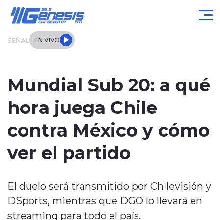
Click acá para ir directamente al contenido
SEÑAL
EN VIVO
Actualidad
Mundial Sub 20: a qué
Local
hora juega Chile
Regional
contra México y cómo
Tendencias
ver el partido
Internacional
El duelo será transmitido por Chilevisión y
Entrevistas
DSports, mientras que DGO lo llevará en
Deportes
streaming para todo el país.