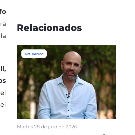
fo
ra
Relacionados
la
Actualidad
l,
os
el
el
Martes 28 de julio de 2026