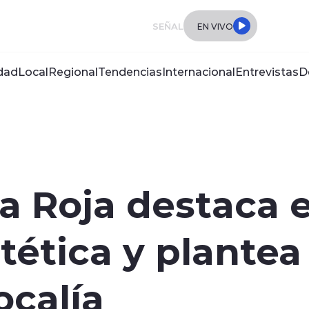
SEÑAL
EN VIVO
dad
Local
Regional
Tendencias
Internacional
Entrevistas
D
a Roja destaca e
ética y plantea 
ocalía