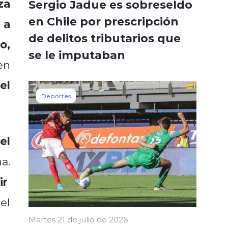
za
Sergio Jadue es sobreseÍdo
en Chile por prescripción
 a
de delitos tributarios que
o,
se le imputaban
en
el
Deportes
el
a.
ir
el
Martes 21 de julio de 2026