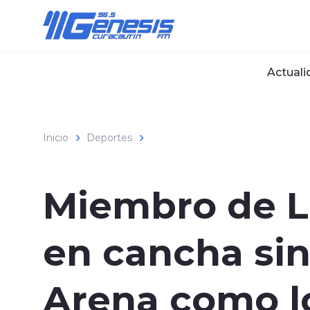
Click acá para ir directamente al contenido
Actuali
Inicio
Deportes
Miembro de L
en cancha sint
Arena como l