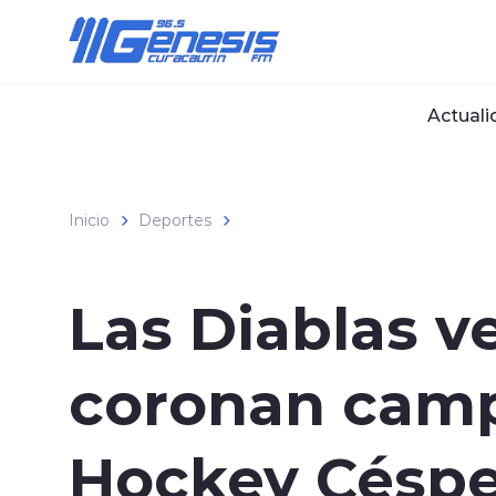
Click acá para ir directamente al contenido
Actuali
Inicio
Deportes
Las Diablas v
coronan camp
Hockey Césp