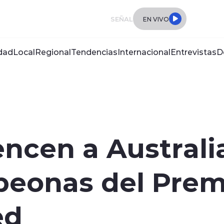
SEÑAL
EN VIVO
dad
Local
Regional
Tendencias
Internacional
Entrevistas
D
encen a Australi
eonas del Prem
ed