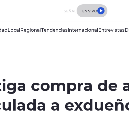
SEÑAL
EN VIVO
dad
Local
Regional
Tendencias
Internacional
Entrevistas
D
stiga compra de 
culada a exdueñ