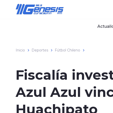
Click acá para ir directamente al contenido
Actuali
Inicio
Deportes
Fútbol Chileno
Fiscalía inve
Azul Azul vin
Huachipato