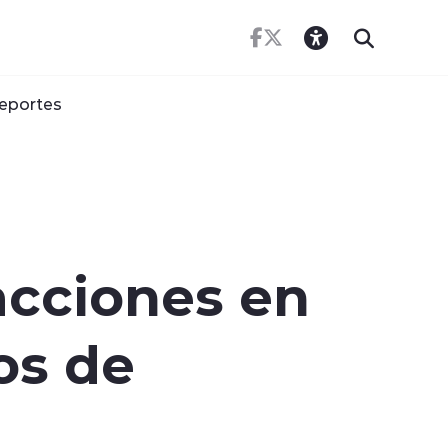
eportes
acciones en
os de