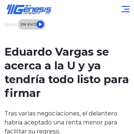
Click acá para ir directamente al contenido
SEÑAL
EN VIVO
Actualidad
Eduardo Vargas se
Local
acerca a la U y ya
Regional
tendría todo listo para
Tendencias
firmar
Internacional
Tras varias negociaciones, el delantero
Entrevistas
habría aceptado una renta menor para
Deportes
facilitar su regreso.