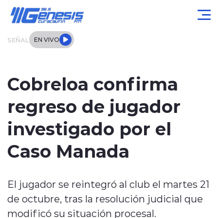
Click acá para ir directamente al contenido
SEÑAL
EN VIVO
Actualidad
Cobreloa confirma
Local
regreso de jugador
Regional
investigado por el
Tendencias
Caso Manada
Internacional
El jugador se reintegró al club el martes 21
Entrevistas
de octubre, tras la resolución judicial que
Deportes
modificó su situación procesal.