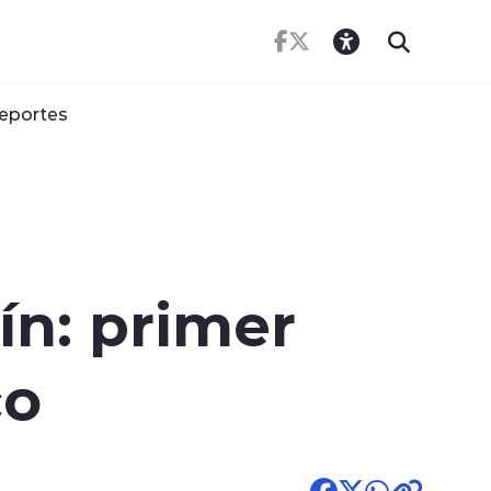
eportes
ín: primer
co