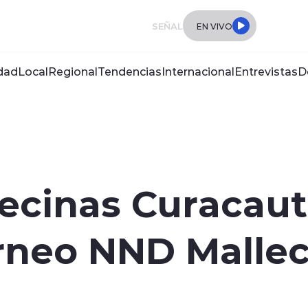
SEÑAL
EN VIVO
dad
Local
Regional
Tendencias
Internacional
Entrevistas
D
ecinas Curacaut
orneo NND Malle