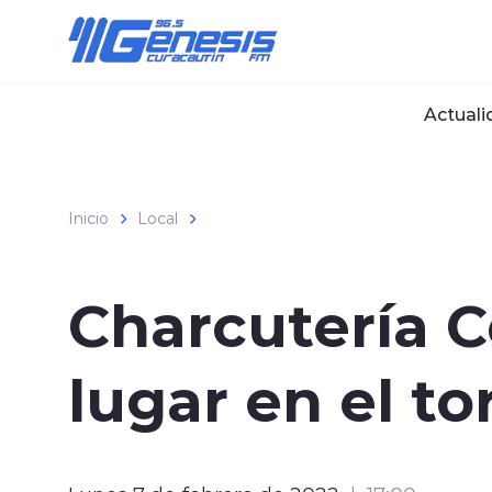
Click acá para ir directamente al contenido
Actuali
Inicio
Local
Charcutería C
lugar en el t