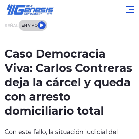
Click acá para ir directamente al contenido
SEÑAL
EN VIVO
Actualidad
Caso Democracia
Local
Viva: Carlos Contreras
Regional
deja la cárcel y queda
Tendencias
con arresto
Internacional
domiciliario total
Entrevistas
Con este fallo, la situación judicial del
Deportes