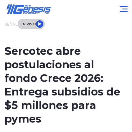
Click acá para ir directamente al contenido
SEÑAL
EN VIVO
Actualidad
Sercotec abre
Local
postulaciones al
Regional
fondo Crece 2026:
Tendencias
Entrega subsidios de
Internacional
$5 millones para
Entrevistas
pymes
Deportes