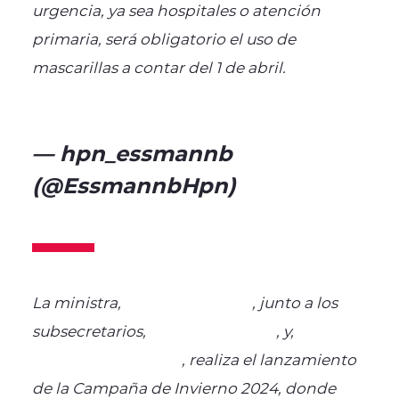
urgencia, ya sea hospitales o atención
primaria, será obligatorio el uso de
mascarillas a contar del 1 de abril.
pic.twitter.com/TJ5KsVqY9A
— hpn_essmannb
(@EssmannbHpn)
April 1,
2024
La ministra,
@ximenaguilera
, junto a los
subsecretarios,
@AlbagliAndrea
, y,
@OSalgadoZepeda
, realiza el lanzamiento
de la Campaña de Invierno 2024, donde