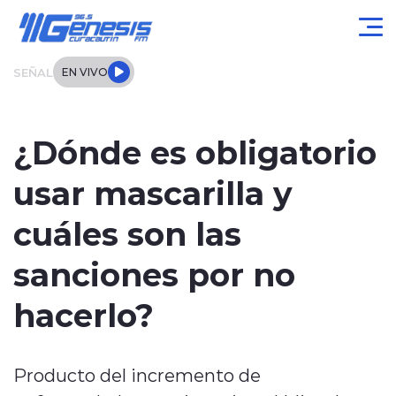
Click acá para ir directamente al contenido
SEÑAL
EN VIVO
Actualidad
¿Dónde es obligatorio
Local
usar mascarilla y
Regional
cuáles son las
Tendencias
sanciones por no
Internacional
hacerlo?
Entrevistas
Producto del incremento de
Deportes