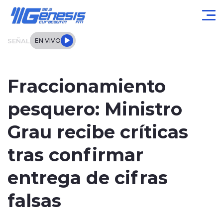
Click acá para ir directamente al contenido
SEÑAL
EN VIVO
Actualidad
Fraccionamiento
Local
pesquero: Ministro
Regional
Grau recibe críticas
Tendencias
tras confirmar
Internacional
entrega de cifras
Entrevistas
falsas
Deportes