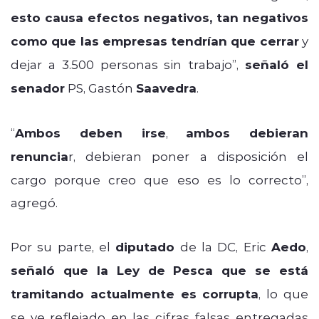
esto causa efectos negativos, tan negativos
como que las empresas tendrían que cerrar
y
dejar a 3.500 personas sin trabajo”,
señaló el
senador
PS, Gastón
Saavedra
.
“
Ambos deben irse
,
ambos debieran
renuncia
r, debieran poner a disposición el
cargo porque creo que eso es lo correcto”,
agregó.
Por su parte, el
diputado
de la DC, Eric
Aedo
,
señaló que la Ley de Pesca que se está
tramitando actualmente es corrupta
, lo que
se ve reflejado en las cifras falsas entregadas