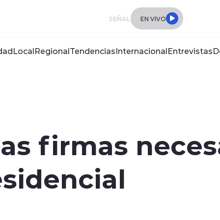
SEÑAL
EN VIVO
dad
Local
Regional
Tendencias
Internacional
Entrevistas
D
as firmas necesa
sidencial