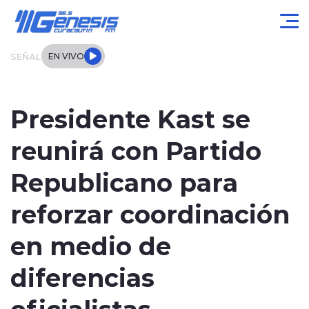
Click acá para ir directamente al contenido
SEÑAL
EN VIVO
Actualidad
Presidente Kast se
Local
reunirá con Partido
Regional
Republicano para
Tendencias
reforzar coordinación
Internacional
en medio de
Entrevistas
diferencias
oficialistas
Deportes