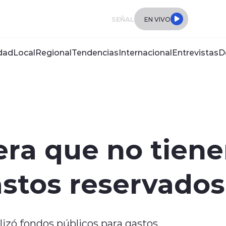
SEÑAL
EN VIVO
dad
Local
Regional
Tendencias
Internacional
Entrevistas
D
era que no tiene
astos reservado
ilizó fondos públicos para gastos