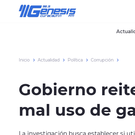
Click acá para ir directamente al contenido
Actuali
Inicio
Actualidad
Política
Corrupción
Gobierno reit
mal uso de g
La investigación busca establecer si ut