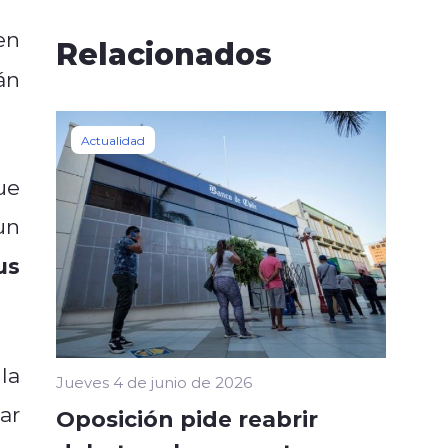
ien
Relacionados
án
Actualidad
ue
un
us
la
Jueves 4 de junio de 2026
ar
Oposición pide reabrir