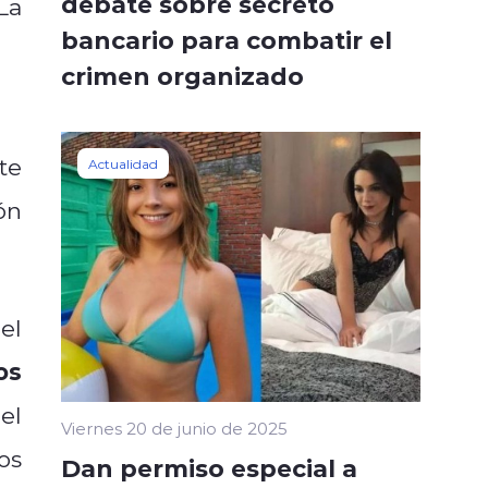
debate sobre secreto
La
bancario para combatir el
crimen organizado
la
te
Actualidad
ón
el
os
el
Viernes 20 de junio de 2025
os
Dan permiso especial a