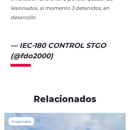
lesionados, al momento 3 detenidos, en
desarrollo
@biobio
pic.twitter.com/dpMKnaf5ZV
— IEC-180 CONTROL STGO
(@fdo2000)
July 9, 2025
Relacionados
Regionales