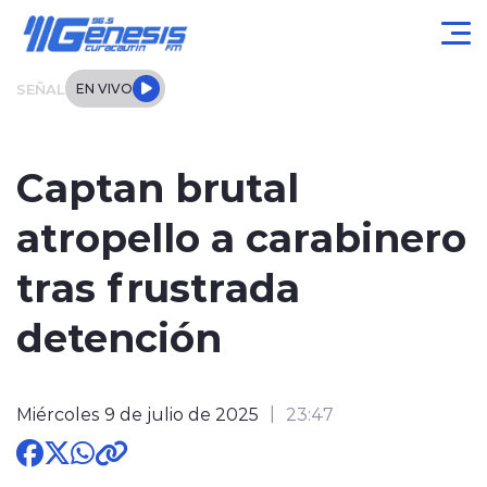
Click acá para ir directamente al contenido
SEÑAL
EN VIVO
Actualidad
Captan brutal
Local
atropello a carabinero
Regional
tras frustrada
Tendencias
detención
Internacional
Miércoles 9 de julio de 2025
23:47
Entrevistas
Deportes