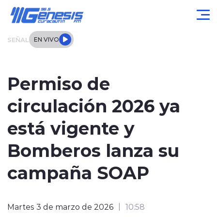
Click acá para ir directamente al contenido
SEÑAL
EN VIVO
Actualidad
Permiso de
Local
circulación 2026 ya
Regional
está vigente y
Tendencias
Bomberos lanza su
Internacional
campaña SOAP
Entrevistas
Martes 3 de marzo de 2026
10:58
Deportes