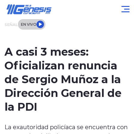
Click acá para ir directamente al contenido
SEÑAL
EN VIVO
Actualidad
A casi 3 meses:
Local
Oficializan renuncia
Regional
de Sergio Muñoz a la
Tendencias
Dirección General de
Internacional
la PDI
Entrevistas
La exautoridad policíaca se encuentra con
Deportes