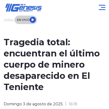
Click acá para ir directamente al contenido
SEÑAL
EN VIVO
Actualidad
Tragedia total:
Local
encuentran el último
Regional
cuerpo de minero
Tendencias
desaparecido en El
Internacional
Teniente
Entrevistas
Domingo 3 de agosto de 2025
16:18
Deportes