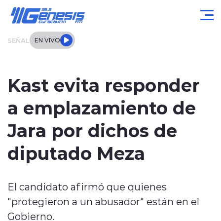
Click acá para ir directamente al contenido
SEÑAL
EN VIVO
Actualidad
Kast evita responder
Local
a emplazamiento de
Regional
Jara por dichos de
Tendencias
diputado Meza
Internacional
El candidato afirmó que quienes
Entrevistas
"protegieron a un abusador" están en el
Deportes
Gobierno.